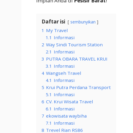
impian Anda di
Pesisir Barat
!
Daftar isi
sembunyikan
1
My Travel
1.1
Informasi
2
Way Sindi Tourism Station
2.1
Informasi
3
PUTRA OBARA TRAVEL KRUI
3.1
Informasi
4
Wangseh Travel
4.1
Informasi
5
Krui Putra Perdana Transport
5.1
Informasi
6
CV. Krui Wisata Travel
6.1
Informasi
7
ekowisata waybiha
7.1
Informasi
8
Trevel Rian RS86