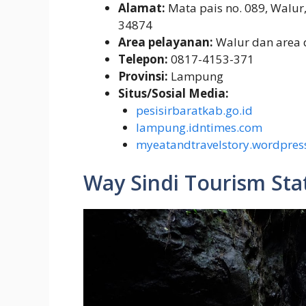
Alamat:
Mata pais no. 089, Walur,
34874
Area pelayanan:
Walur dan area d
Telepon:
0817-4153-371
Provinsi:
Lampung
Situs/Sosial Media:
pesisirbaratkab.go.id
lampung.idntimes.com
myeatandtravelstory.wordpres
Way Sindi Tourism Sta