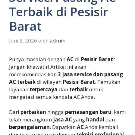
Terbaik di Pesisir
Barat
Juni 2, 2026
oleh
admin
Punya masalah dengan
AC
di
Pesisir Barat
?
Jangan khawatir! Artikel ini akan
merekomendasikan
3 jasa service dan pasang
AC terbaik
di wilayah
Pesisir Barat
. Temukan
layanan
terpercaya
dan
terbaik
untuk
mengatasi semua kendala AC Anda.
Dari
perbaikan
hingga
pemasangan baru
, kami
telah merangkum
jasa AC
yang
handal
dan
berpengalaman
. Dapatkan
AC
Anda kembali
dingin dan nyaman dengan
teknisi profesional