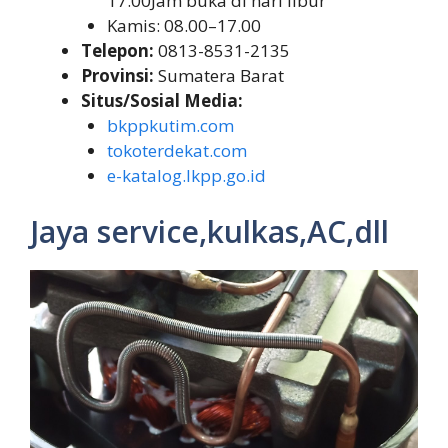
17.00Jam buka di hari libur
Kamis: 08.00–17.00
Telepon:
0813-8531-2135
Provinsi:
Sumatera Barat
Situs/Sosial Media:
bkppkutim.com
tokoterdekat.com
e-katalog.lkpp.go.id
Jaya service,kulkas,AC,dll