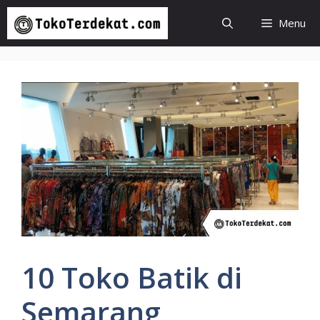
Langsung
Menu
ke
isi
10 Toko Batik di
Semarang