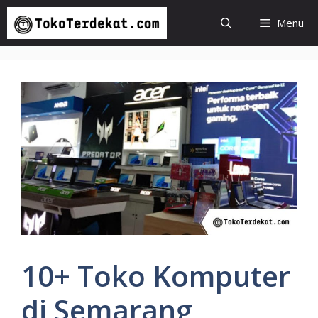
Langsung
Menu
ke
isi
10+ Toko Komputer
di Semarang