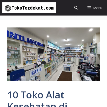
Langsung
Menu
ke
isi
10 Toko Alat
Kesehatan di