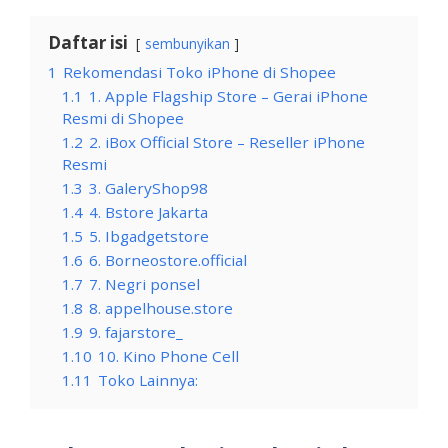
Daftar isi
sembunyikan
1
Rekomendasi Toko iPhone di Shopee
1.1
1. Apple Flagship Store – Gerai iPhone
Resmi di Shopee
1.2
2. iBox Official Store – Reseller iPhone
Resmi
1.3
3. GaleryShop98
1.4
4. Bstore Jakarta
1.5
5. Ibgadgetstore
1.6
6. Borneostore.official
1.7
7. Negri ponsel
1.8
8. appelhouse.store
1.9
9. fajarstore_
1.10
10. Kino Phone Cell
1.11
Toko Lainnya: