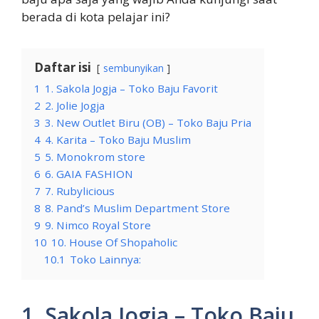
berada di kota pelajar ini?
Daftar isi
sembunyikan
1
1. Sakola Jogja – Toko Baju Favorit
2
2. Jolie Jogja
3
3. New Outlet Biru (OB) – Toko Baju Pria
4
4. Karita – Toko Baju Muslim
5
5. Monokrom store
6
6. GAIA FASHION
7
7. Rubylicious
8
8. Pand’s Muslim Department Store
9
9. Nimco Royal Store
10
10. House Of Shopaholic
10.1
Toko Lainnya:
1. Sakola Jogja – Toko Baju