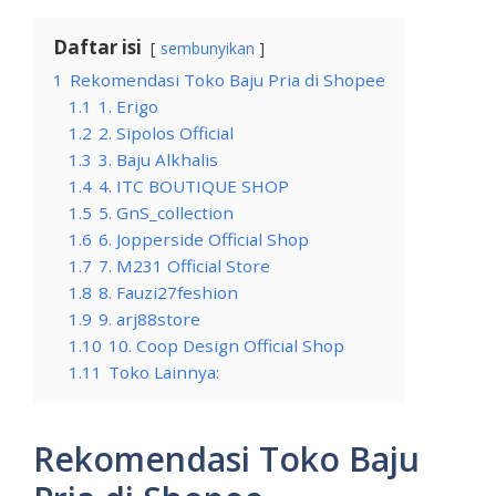
Daftar isi
sembunyikan
1
Rekomendasi Toko Baju Pria di Shopee
1.1
1. Erigo
1.2
2. Sipolos Official
1.3
3. Baju Alkhalis
1.4
4. ITC BOUTIQUE SHOP
1.5
5. GnS_collection
1.6
6. Jopperside Official Shop
1.7
7. M231 Official Store
1.8
8. Fauzi27feshion
1.9
9. arj88store
1.10
10. Coop Design Official Shop
1.11
Toko Lainnya:
Rekomendasi Toko Baju