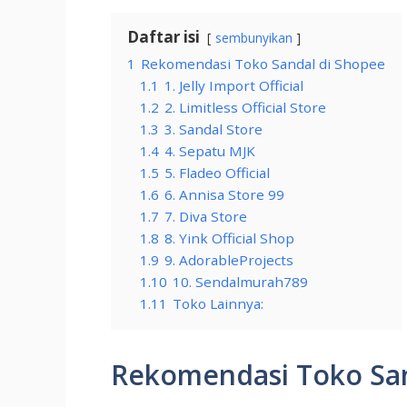
Daftar isi
sembunyikan
1
Rekomendasi Toko Sandal di Shopee
1.1
1. Jelly Import Official
1.2
2. Limitless Official Store
1.3
3. Sandal Store
1.4
4. Sepatu MJK
1.5
5. Fladeo Official
1.6
6. Annisa Store 99
1.7
7. Diva Store
1.8
8. Yink Official Shop
1.9
9. AdorableProjects
1.10
10. Sendalmurah789
1.11
Toko Lainnya:
Rekomendasi Toko San