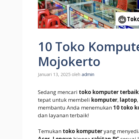
10 Toko Kompute
Mojokerto
Januari 13, 2025
oleh
admin
Sedang mencari
toko komputer terbaik
tepat untuk membeli
komputer
,
laptop
membantu Anda menemukan
10 toko k
dan layanan terbaik!
Temukan
toko komputer
yang menyedi
Acer, Lenovo
hingga
rakitan PC
sesuai 