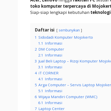
toko komputer terpercaya di Mojoker
Siap-siap lengkapi kebutuhan
teknologi
Daftar isi
sembunyikan
1
Sidodadi Komputer Mojokerto
1.1
Informasi
2
DM Computer
2.1
Informasi
3
Jual Beli Laptop – Rizqi Komputer Mojok
3.1
Informasi
4
iT CORNER
4.1
Informasi
5
Arga Computer – Servis Laptop Mojoke
5.1
Informasi
6
Wijaya Mandiri Computer (WMC)
6.1
Informasi
7
Laptop Center