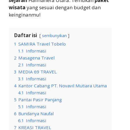
sejarah
Halmahera Utara. Temukan
paket
wisata
yang sesuai dengan budget dan
keinginanmu!
Daftar isi
sembunyikan
1
SAMIRA Travel Tobelo
1.1
Informasi
2
Masagena Travel
2.1
Informasi
3
MEDIA 69 TRAVEL
3.1
Informasi
4
Kantor Cabang PT. Novavil Mutiara Utama
4.1
Informasi
5
Pantai Pasir Panjang
5.1
Informasi
6
Bundanya Naufal
6.1
Informasi
7
KREASI TRAVEL