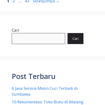
Halaman
Halaman
Halaman
1
2
…
43
Selanjutnya
→
Cari
Cari
Post Terbaru
6 Jasa Service Mesin Cuci Terbaik di
Sumbawa
10 Rekomendasi Toko Buku di Malang