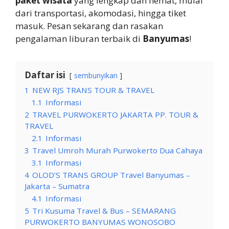
paket wisata
yang lengkap dan hemat, mulai
dari transportasi, akomodasi, hingga tiket
masuk. Pesan sekarang dan rasakan
pengalaman liburan terbaik di
Banyumas
!
Daftar isi
sembunyikan
1
NEW RJS TRANS TOUR & TRAVEL
1.1
Informasi
2
TRAVEL PURWOKERTO JAKARTA PP. TOUR &
TRAVEL
2.1
Informasi
3
Travel Umroh Murah Purwokerto Dua Cahaya
3.1
Informasi
4
OLOD’S TRANS GROUP Travel Banyumas –
Jakarta – Sumatra
4.1
Informasi
5
Tri Kusuma Travel & Bus – SEMARANG
PURWOKERTO BANYUMAS WONOSOBO