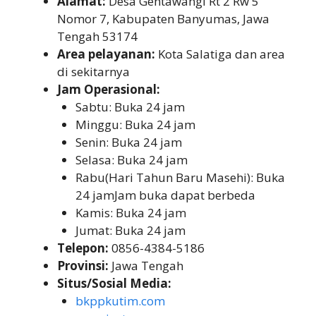
Alamat:
Desa Gentawangi Rt 2 Rw 5
Nomor 7, Kabupaten Banyumas, Jawa
Tengah 53174
Area pelayanan:
Kota Salatiga dan area
di sekitarnya
Jam Operasional:
Sabtu: Buka 24 jam
Minggu: Buka 24 jam
Senin: Buka 24 jam
Selasa: Buka 24 jam
Rabu(Hari Tahun Baru Masehi): Buka
24 jamJam buka dapat berbeda
Kamis: Buka 24 jam
Jumat: Buka 24 jam
Telepon:
0856-4384-5186
Provinsi:
Jawa Tengah
Situs/Sosial Media:
bkppkutim.com