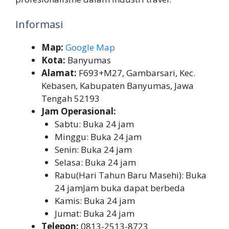
Informasi
Map:
Google Map
Kota:
Banyumas
Alamat:
F693+M27, Gambarsari, Kec.
Kebasen, Kabupaten Banyumas, Jawa
Tengah 52193
Jam Operasional:
Sabtu: Buka 24 jam
Minggu: Buka 24 jam
Senin: Buka 24 jam
Selasa: Buka 24 jam
Rabu(Hari Tahun Baru Masehi): Buka
24 jamJam buka dapat berbeda
Kamis: Buka 24 jam
Jumat: Buka 24 jam
Telepon:
0813-2513-8723