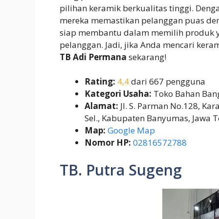
pilihan keramik berkualitas tinggi. Den
mereka memastikan pelanggan puas den
siap membantu dalam memilih produk y
pelanggan. Jadi, jika Anda mencari kera
TB Adi Permana
sekarang!
Rating:
4,4
dari 667 pengguna
Kategori Usaha:
Toko Bahan Ban
Alamat:
Jl. S. Parman No.128, Ka
Sel., Kabupaten Banyumas, Jawa 
Map:
Google Map
Nomor HP:
02816572788
TB. Putra Sugeng