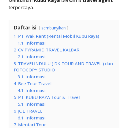
keindahan
Kubu Raya
bersama
travel agent
terpercaya.
Daftar isi
sembunyikan
1
PT. Wak Rent (Rental Mobil Kubu Raya)
1.1
Informasi
2
CV PYRAMID TRAVEL KALBAR
2.1
Informasi
3
TRAVELINDULU ( DK TOUR AND TRAVEL ) dan
FOTOCOPY STUDIO
3.1
Informasi
4
Bee Tour Travel
4.1
Informasi
5
PT. KUBU RAYA Tour & Travel
5.1
Informasi
6
JOE TRAVEL
6.1
Informasi
7
Mentari Tour