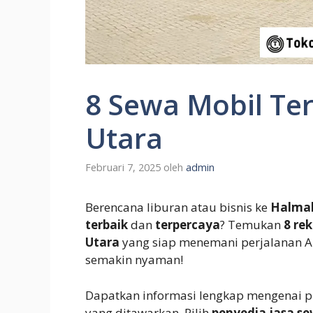
8 Sewa Mobil Te
Utara
Februari 7, 2025
oleh
admin
Berencana liburan atau bisnis ke
Halmah
terbaik
dan
terpercaya
? Temukan
8 re
Utara
yang siap menemani perjalanan An
semakin nyaman!
Dapatkan informasi lengkap mengenai p
yang ditawarkan. Pilih
penyedia jasa s