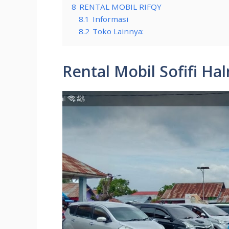
8
RENTAL MOBIL RIFQY
8.1
Informasi
8.2
Toko Lainnya:
Rental Mobil Sofifi H