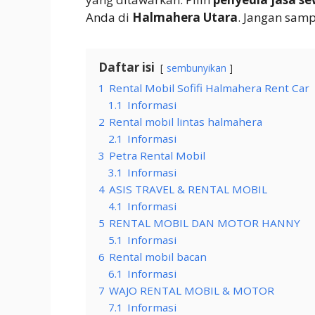
Anda di
Halmahera Utara
. Jangan sampa
Daftar isi
sembunyikan
1
Rental Mobil Sofifi Halmahera Rent Car
1.1
Informasi
2
Rental mobil lintas halmahera
2.1
Informasi
3
Petra Rental Mobil
3.1
Informasi
4
ASIS TRAVEL & RENTAL MOBIL
4.1
Informasi
5
RENTAL MOBIL DAN MOTOR HANNY
5.1
Informasi
6
Rental mobil bacan
6.1
Informasi
7
WAJO RENTAL MOBIL & MOTOR
7.1
Informasi