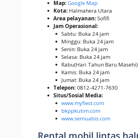
Map:
Google Map
Kota:
Halmahera Utara
Area pelayanan:
Sofifi
Jam Operasional:
Sabtu: Buka 24 jam
Minggu: Buka 24 jam
Senin: Buka 24 jam
Selasa: Buka 24 jam
Rabu(Hari Tahun Baru Masehi)
Kamis: Buka 24 jam
Jumat: Buka 24 jam
Telepon:
0812-4271-7630
Situs/Sosial Media:
www.myfiest.com
bkppkutim.com
www.semuabis.com
Rental mobil lintas h