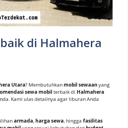
rbaik di Halmahera
era Utara
? Membutuhkan
mobil sewaan
yang
komendasi sewa mobil
terbaik di
Halmahera
da. Kami ulas detailnya agar liburan Anda
ilihan
armada
,
harga sewa
, hingga
fasilitas
ewa mobil
yang sesuai kebutuhan dan
budget