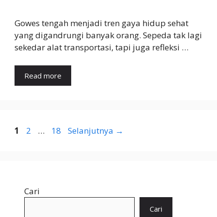
Gowes tengah menjadi tren gaya hidup sehat
yang digandrungi banyak orang. Sepeda tak lagi
sekedar alat transportasi, tapi juga refleksi …
Read more
Halaman
Halaman
Halaman
1
2
…
18
Selanjutnya
→
Cari
Cari