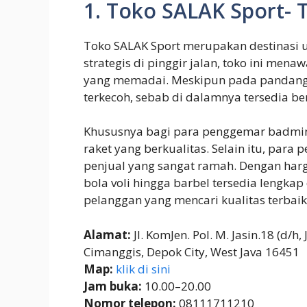
1. Toko SALAK Sport-
Toko SALAK Sport merupakan destinasi u
strategis di pinggir jalan, toko ini mena
yang memadai. Meskipun pada pandanga
terkecoh, sebab di dalamnya tersedia b
Khususnya bagi para penggemar badmint
raket yang berkualitas. Selain itu, par
penjual yang sangat ramah. Dengan har
bola voli hingga barbel tersedia lengkap d
pelanggan yang mencari kualitas terbaik
Alamat:
Jl. KomJen. Pol. M. Jasin.18 (d/h
Cimanggis, Depok City, West Java 16451
Map:
klik di sini
Jam buka:
10.00–20.00
Nomor telepon:
08111711210