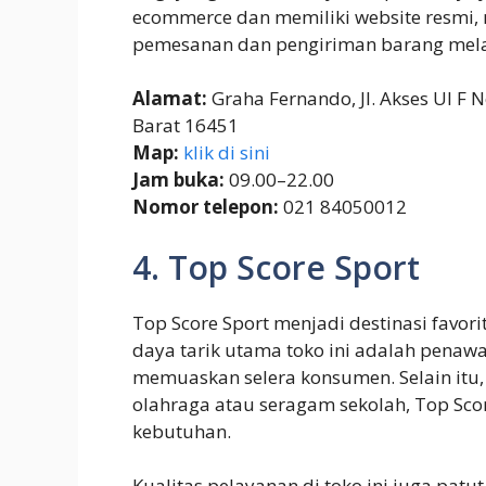
ecommerce dan memiliki website resmi
pemesanan dan pengiriman barang melal
Alamat:
Graha Fernando, Jl. Akses UI F 
Barat 16451
Map:
klik di sini
Jam buka:
09.00–22.00
Nomor telepon:
021 84050012
4. Top Score Sport
Top Score Sport menjadi destinasi favori
daya tarik utama toko ini adalah penawa
memuaskan selera konsumen. Selain itu
olahraga atau seragam sekolah, Top Sco
kebutuhan.
Kualitas pelayanan di toko ini juga patut