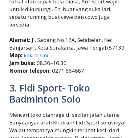
futsal atau sepak bola biasa, Arif Sport wajib
untuk dikunjungi. Eh, buat yang suka lari,
sepatu running buat cewe dan cowo juga
tersedia.
Alamat:
Jl. Sabang No.12A, Setabelan, Kec.
Banjarsari, Kota Surakarta, Jawa Tengah 57139
Map:
klik di sini
Jam buka:
08.30–16.30
Nomor telepon:
0271 664687
3. Fidi Sport- Toko
Badminton Solo
Mencari toko olahraga di sekitar jalan utama
Banyuanyar arah Klodran? Fidi Sport solusinya!
Walau tempatnya mungkin terlihat kecil dari
luar, jangan salah sangka. Di dalamnya, kamu