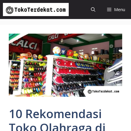
Langsung
Menu
ke
isi
10 Rekomendasi
Toko Olahraga di