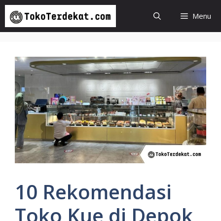
Langsung
Menu
ke
isi
10 Rekomendasi
Toko Kue di Depok