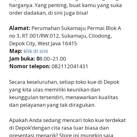
harganya. Yang penting, buat kamu yang suka
order dadakan, di sini juga bisa!
Alamat:
Perumahan Sukamaju Permai Blok A
no 3, RT.001/RW.012, Sukamaju, Cilodong,
Depok City, West Java 16415
Map:
klik di sini
Jam buka: 0
8.00–21.00
Nomor telepon:
082112041431
Secara keseluruhan, setiap toko kue di Depok
yang kita ulas memiliki keunikan dan
keunggulan tersendiri, menawarkan kualitas
dan pelayanan yang tak diragukan.
Apakah Anda sedang mencari toko kue terdekat
di Depok’dengan cita rasa luar biasa dan
presentasi menarik? Store ini mungkin saja