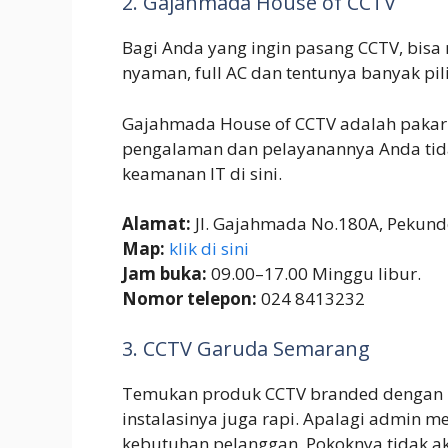
2. Gajahmada House of CCTV
Bagi Anda yang ingin pasang CCTV, bis
nyaman, full AC dan tentunya banyak pil
Gajahmada House of CCTV adalah pakar
pengalaman dan pelayanannya Anda tida
keamanan IT di sini.
Alamat:
Jl. Gajahmada No.180A, Pekund
Map:
klik di sini
Jam buka:
09.00–17.00 Minggu libur.
Nomor telepon:
024 8413232
3. CCTV Garuda Semarang
Temukan produk CCTV branded dengan me
instalasinya juga rapi. Apalagi admin 
kebutuhan pelanggan. Pokoknya tidak ak