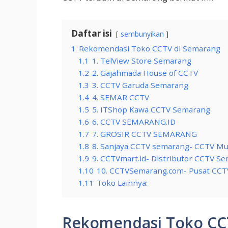
Daftar isi
sembunyikan
1
Rekomendasi Toko CCTV di Semarang
1.1
1. TelView Store Semarang
1.2
2. Gajahmada House of CCTV
1.3
3. CCTV Garuda Semarang
1.4
4. SEMAR CCTV
1.5
5. ITShop Kawa CCTV Semarang
1.6
6. CCTV SEMARANG.ID
1.7
7. GROSIR CCTV SEMARANG
1.8
8. Sanjaya CCTV semarang- CCTV Mu
1.9
9. CCTVmart.id- Distributor CCTV S
1.10
10. CCTVSemarang.com- Pusat CC
1.11
Toko Lainnya:
Rekomendasi Toko CC