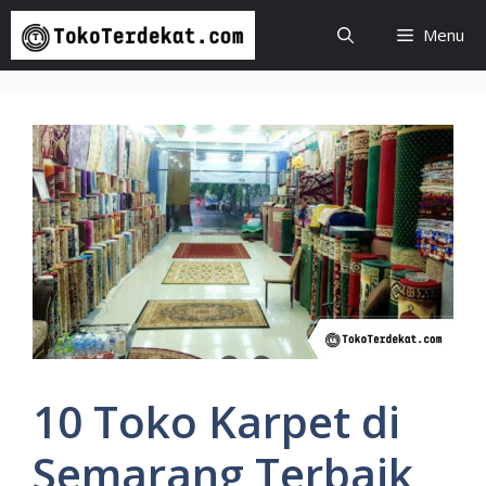
Langsung
Menu
ke
isi
10 Toko Karpet di
Semarang Terbaik