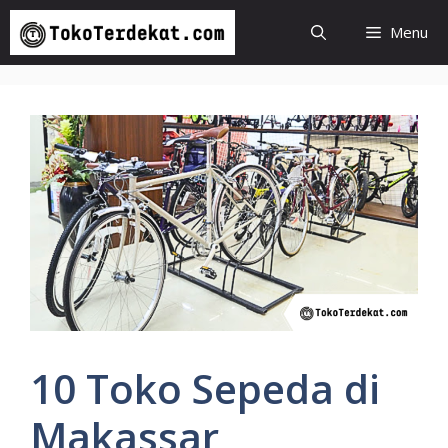
Langsung
Menu
ke
isi
10 Toko Sepeda di
Makassar