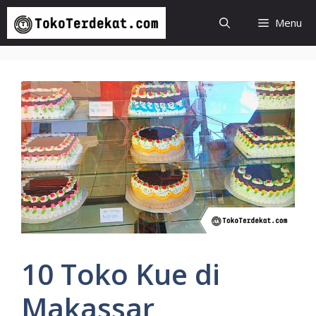
Langsung
Menu
ke
isi
10 Toko Kue di
Makassar