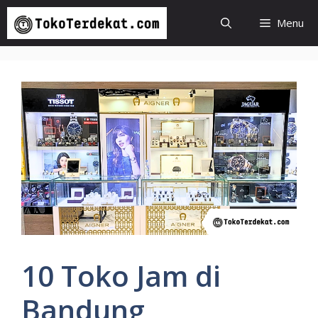
Langsung
Menu
ke
isi
10 Toko Jam di
Bandung