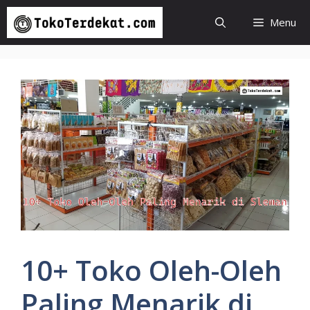
Langsung
Menu
ke
isi
10+ Toko Oleh-Oleh
Paling Menarik di