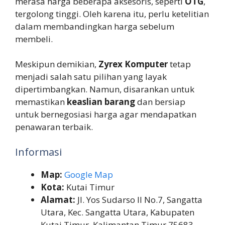
merasa harga beberapa aksesoris, seperti
OTG
,
tergolong tinggi. Oleh karena itu, perlu ketelitian
dalam membandingkan harga sebelum
membeli.
Meskipun demikian,
Zyrex Komputer
tetap
menjadi salah satu pilihan yang layak
dipertimbangkan. Namun, disarankan untuk
memastikan
keaslian barang
dan bersiap
untuk bernegosiasi harga agar mendapatkan
penawaran terbaik.
Informasi
Map:
Google Map
Kota:
Kutai Timur
Alamat:
Jl. Yos Sudarso II No.7, Sangatta
Utara, Kec. Sangatta Utara, Kabupaten
Kutai Timur, Kalimantan Timur 75683