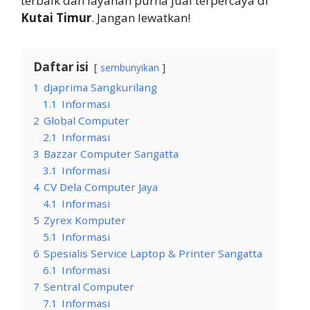
terbaik dan layanan purna jual terpercaya di
Kutai Timur
. Jangan lewatkan!
Daftar isi
sembunyikan
1
djaprima Sangkurilang
1.1
Informasi
2
Global Computer
2.1
Informasi
3
Bazzar Computer Sangatta
3.1
Informasi
4
CV Dela Computer Jaya
4.1
Informasi
5
Zyrex Komputer
5.1
Informasi
6
Spesialis Service Laptop & Printer Sangatta
6.1
Informasi
7
Sentral Computer
7.1
Informasi