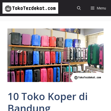
Langsung
Menu
ke
isi
10 Toko Koper di
Bandung