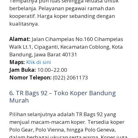
Tempatnya pun luas sehingga leluasa untuk
berbelanja. Pelayanan pegawai ramah dan
kooperatif. Harga koper sebanding dengan
kualitasnya.
Alamat:
Jalan Cihampelas No.160 Cihampelas
Walk Lt.1, Cipaganti, Kecamatan Coblong, Kota
Bandung, Jawa Barat 40131
Maps:
Klik di sini
Jam Buka:
10.00–22.00
Nomor Telepon:
(022) 2061173
6. TR Bags 92 – Toko Koper Bandung
Murah
Pilihan selanjutnya adalah TR Bags 92 yang
menjual macam-macam koper. Tersedia koper
Polo Gear, Polo Vienna, hingga Polo Geneva,
dalam berbagai ukuran serta warna. Koper juga