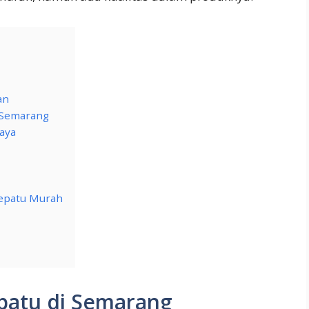
an
i Semarang
caya
Sepatu Murah
patu di Semarang