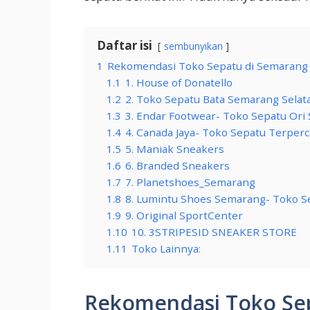
Daftar isi
sembunyikan
1
Rekomendasi Toko Sepatu di Semarang
1.1
1. House of Donatello
1.2
2. Toko Sepatu Bata Semarang Selat
1.3
3. Endar Footwear- Toko Sepatu Or
1.4
4. Canada Jaya- Toko Sepatu Terper
1.5
5. Maniak Sneakers
1.6
6. Branded Sneakers
1.7
7. Planetshoes_Semarang
1.8
8. Lumintu Shoes Semarang- Toko 
1.9
9. Original SportCenter
1.10
10. 3STRIPESID SNEAKER STORE
1.11
Toko Lainnya:
Rekomendasi Toko Se