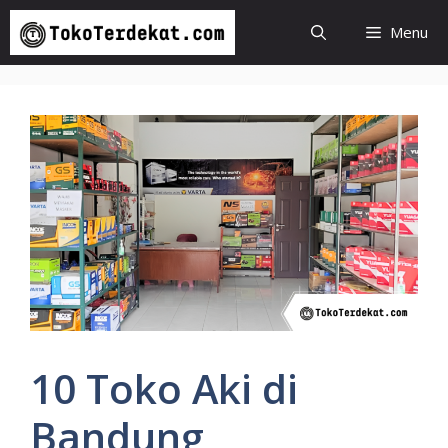
Langsung
Menu
ke
isi
10 Toko Aki di
Bandung