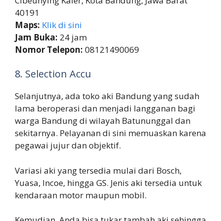
Cibeunying Kaler, Kota Bandung, Jawa Barat
40191
Maps:
Klik di sini
Jam Buka:
24 jam
Nomor Telepon:
08121490069
8. Selection Accu
Selanjutnya, ada toko aki Bandung yang sudah
lama beroperasi dan menjadi langganan bagi
warga Bandung di wilayah Batununggal dan
sekitarnya. Pelayanan di sini memuaskan karena
pegawai jujur dan objektif.
Variasi aki yang tersedia mulai dari Bosch,
Yuasa, Incoe, hingga GS. Jenis aki tersedia untuk
kendaraan motor maupun mobil.
Kemudian, Anda bisa tukar tambah aki sehingga