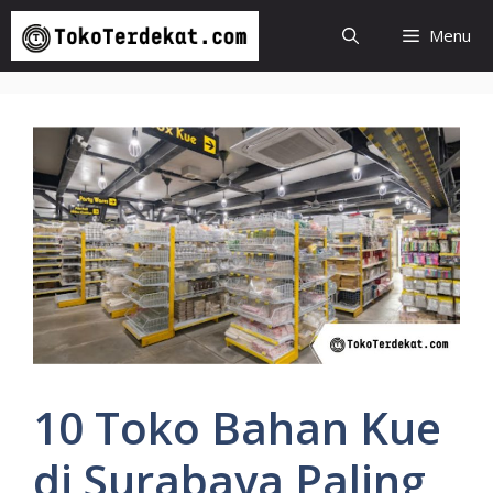
Langsung
Menu
ke
isi
10 Toko Bahan Kue
di Surabaya Paling