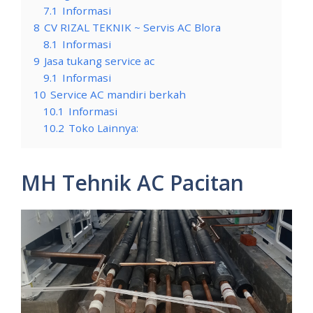
7.1
Informasi
8
CV RIZAL TEKNIK ~ Servis AC Blora
8.1
Informasi
9
Jasa tukang service ac
9.1
Informasi
10
Service AC mandiri berkah
10.1
Informasi
10.2
Toko Lainnya:
MH Tehnik AC Pacitan