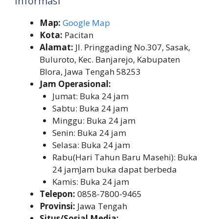
Informasi
Map:
Google Map
Kota:
Pacitan
Alamat:
Jl. Pringgading No.307, Sasak,
Buluroto, Kec. Banjarejo, Kabupaten
Blora, Jawa Tengah 58253
Jam Operasional:
Jumat: Buka 24 jam
Sabtu: Buka 24 jam
Minggu: Buka 24 jam
Senin: Buka 24 jam
Selasa: Buka 24 jam
Rabu(Hari Tahun Baru Masehi): Buka
24 jamJam buka dapat berbeda
Kamis: Buka 24 jam
Telepon:
0858-7800-9465
Provinsi:
Jawa Tengah
Situs/Sosial Media: