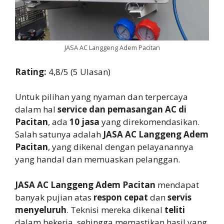
JASA AC Langgeng Adem Pacitan
Rating:
4,8/5 (5 Ulasan)
Untuk pilihan yang nyaman dan terpercaya
dalam hal
service dan pemasangan AC di
Pacitan
, ada
10 jasa
yang direkomendasikan.
Salah satunya adalah
JASA AC Langgeng Adem
Pacitan
, yang dikenal dengan pelayanannya
yang handal dan memuaskan pelanggan.
JASA AC Langgeng Adem Pacitan
mendapat
banyak pujian atas
respon cepat
dan
servis
menyeluruh
. Teknisi mereka dikenal
teliti
dalam bekerja, sehingga memastikan hasil yang