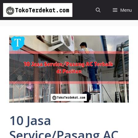
Langsung
Menu
ke
isi
10 Jasa
Service/Pasang AC