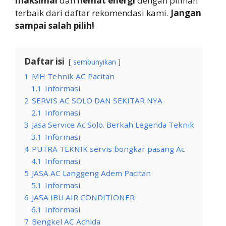
maksimal
dan
hemat energi
dengan pilihan
terbaik dari daftar rekomendasi kami.
Jangan
sampai salah pilih!
Daftar isi
sembunyikan
1
MH Tehnik AC Pacitan
1.1
Informasi
2
SERVIS AC SOLO DAN SEKITAR NYA
2.1
Informasi
3
Jasa Service Ac Solo. Berkah Legenda Teknik
3.1
Informasi
4
PUTRA TEKNIK servis bongkar pasang Ac
4.1
Informasi
5
JASA AC Langgeng Adem Pacitan
5.1
Informasi
6
JASA IBU AIR CONDITIONER
6.1
Informasi
7
Bengkel AC Achida