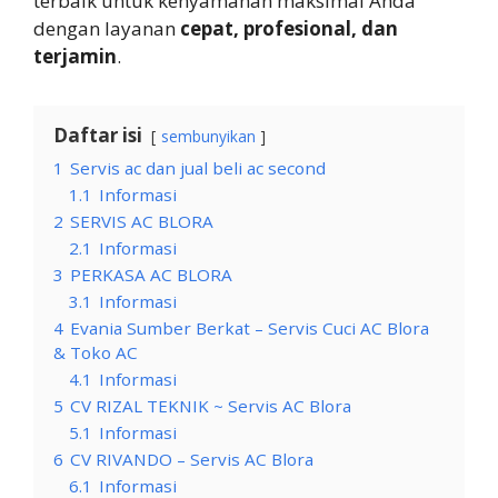
terbaik untuk kenyamanan maksimal Anda
dengan layanan
cepat, profesional, dan
terjamin
.
Daftar isi
sembunyikan
1
Servis ac dan jual beli ac second
1.1
Informasi
2
SERVIS AC BLORA
2.1
Informasi
3
PERKASA AC BLORA
3.1
Informasi
4
Evania Sumber Berkat – Servis Cuci AC Blora
& Toko AC
4.1
Informasi
5
CV RIZAL TEKNIK ~ Servis AC Blora
5.1
Informasi
6
CV RIVANDO – Servis AC Blora
6.1
Informasi