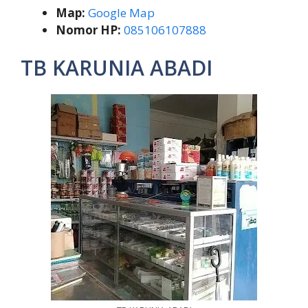
Map:
Google Map
Nomor HP:
085106107888
TB KARUNIA ABADI