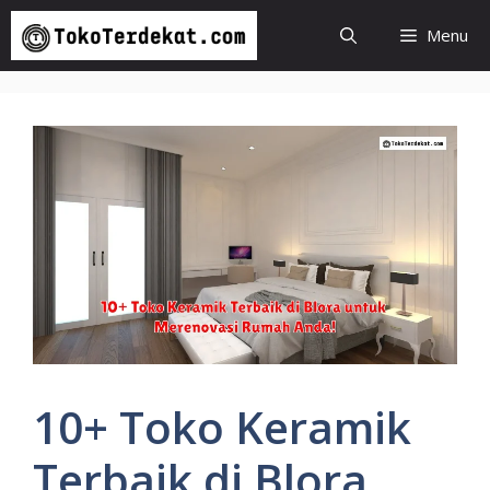
Langsung
Menu
ke
isi
10+ Toko Keramik
Terbaik di Blora