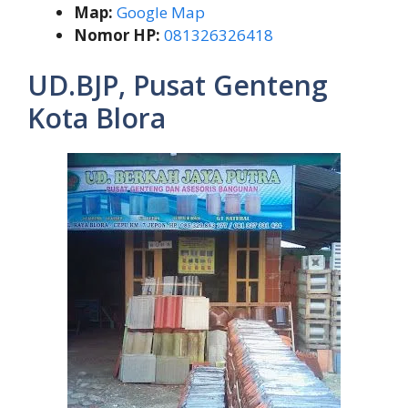
Map:
Google Map
Nomor HP:
081326326418
UD.BJP, Pusat Genteng
Kota Blora