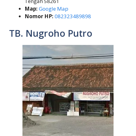
Tengah 58261
Map:
Google Map
Nomor HP:
082323489898
TB. Nugroho Putro