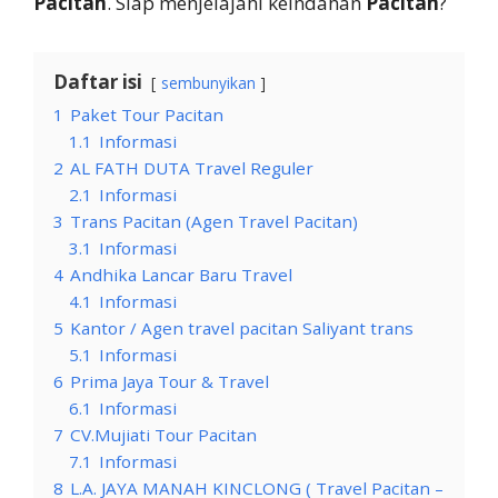
Pacitan
. Siap menjelajahi keindahan
Pacitan
?
Daftar isi
sembunyikan
1
Paket Tour Pacitan
1.1
Informasi
2
AL FATH DUTA Travel Reguler
2.1
Informasi
3
Trans Pacitan (Agen Travel Pacitan)
3.1
Informasi
4
Andhika Lancar Baru Travel
4.1
Informasi
5
Kantor / Agen travel pacitan Saliyant trans
5.1
Informasi
6
Prima Jaya Tour & Travel
6.1
Informasi
7
CV.Mujiati Tour Pacitan
7.1
Informasi
8
L.A. JAYA MANAH KINCLONG ( Travel Pacitan –