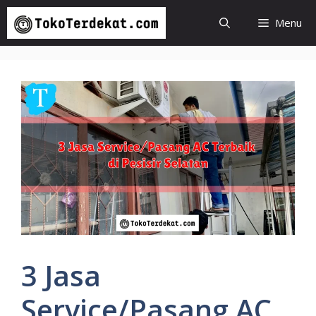
Langsung
Menu
ke
isi
3 Jasa
Service/Pasang AC