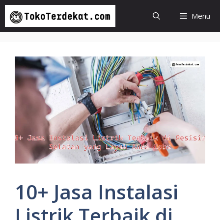
Langsung
Menu
ke
isi
10+ Jasa Instalasi
Listrik Terbaik di