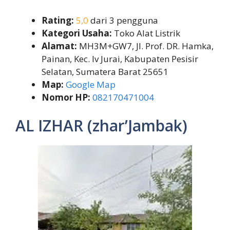
Rating:
5,0
dari 3 pengguna
Kategori Usaha:
Toko Alat Listrik
Alamat:
MH3M+GW7, Jl. Prof. DR. Hamka,
Painan, Kec. Iv Jurai, Kabupaten Pesisir
Selatan, Sumatera Barat 25651
Map:
Google Map
Nomor HP:
082170471004
AL IZHAR (zhar’Jambak)