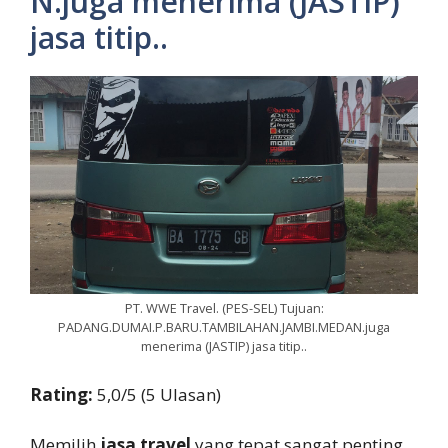
N.juga menerima (JASTIP)
jasa titip..
PT. WWE Travel. (PES-SEL) Tujuan:
PADANG.DUMAI.P.BARU.TAMBILAHAN.JAMBI.MEDAN.juga
menerima (JASTIP) jasa titip..
Rating:
5,0/5 (5 Ulasan)
Memilih
jasa travel
yang tepat sangat penting