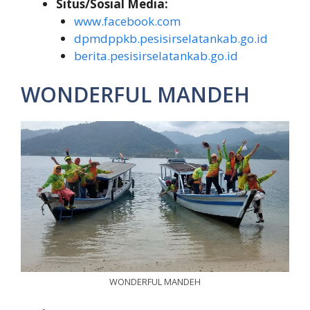
Situs/Sosial Media:
www.facebook.com
dpmdppkb.pesisirselatankab.go.id
berita.pesisirselatankab.go.id
WONDERFUL MANDEH
WONDERFUL MANDEH