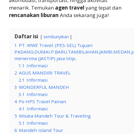
akomodasi, transportasi, hingga aktivitas
menarik. Temukan
agen travel
yang tepat dan
rencanakan liburan
Anda sekarang juga!
Daftar isi
sembunyikan
1
PT. WWE Travel. (PES-SEL) Tujuan:
PADANG.DUMAI.P.BARU.TAMBILAHAN.JAMBI.MEDAN.j
menerima (JASTIP) jasa titip..
1.1
Informasi
2
AGUS MANDIRI TRAVEL
2.1
Informasi
3
WONDERFUL MANDEH
3.1
Informasi
4
Po HPS Travel Painan
4.1
Informasi
5
Wisata Mandeh Tour & Traveling
5.1
Informasi
6
Mandeh Island Tour