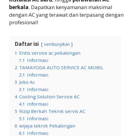
berkala
. Dapatkan kenyamanan maksimal
dengan AC yang terawat dan terpasang dengan
profesional!
Daftar isi
sembunyikan
1
Entis service ac pekalongan
1.1
Informasi
2
TAMAYODA AUTO SERVICE AC MOBIL
2.1
Informasi
3
Joko Ac
3.1
Informasi
4
Cooling Solution Service AC
4.1
Informasi
5
Rizqi Berkah Teknik servis AC
5.1
Informasi
6
wijaya teknik Pekalongan
6.1
Informasi