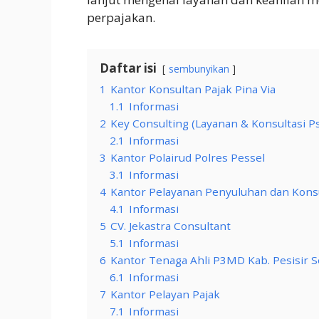
perpajakan.
Daftar isi
sembunyikan
1
Kantor Konsultan Pajak Pina Via
1.1
Informasi
2
Key Consulting (Layanan & Konsultasi Ps
2.1
Informasi
3
Kantor Polairud Polres Pessel
3.1
Informasi
4
Kantor Pelayanan Penyuluhan dan Kons
4.1
Informasi
5
CV. Jekastra Consultant
5.1
Informasi
6
Kantor Tenaga Ahli P3MD Kab. Pesisir
6.1
Informasi
7
Kantor Pelayan Pajak
7.1
Informasi