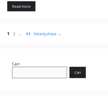
Read more
Halaman
Halaman
Halaman
1
2
…
44
Selanjutnya
→
Cari
Cari