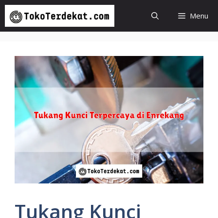
Langsung
Menu
ke
isi
Tukang Kunci