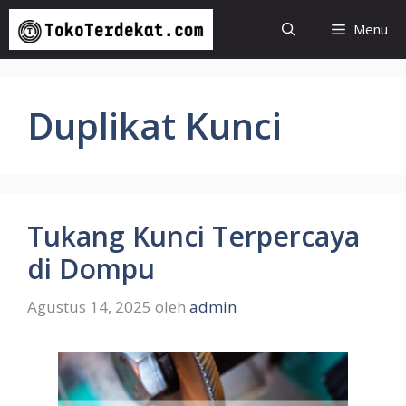
Langsung
Menu
ke
isi
Duplikat Kunci
Tukang Kunci Terpercaya
di Dompu
Agustus 14, 2025
oleh
admin