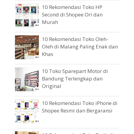
10 Rekomendasi Toko HP
Second di Shopee Ori dan
Murah
10 Rekomendasi Toko Oleh-
Oleh di Malang Paling Enak dan
Khas
10 Toko Sparepart Motor di
Bandung Terlengkap dan
Original
10 Rekomendasi Toko iPhone di
Shopee Resmi dan Bergaransi