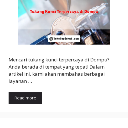
Mencari tukang kunci terpercaya di Dompu?
Anda berada di tempat yang tepat! Dalam
artikel ini, kami akan membahas berbagai
layanan …
Read more