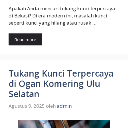
Apakah Anda mencari tukang kunci terpercaya
di Bekasi? Di era modern ini, masalah kunci
seperti kunci yang hilang atau rusak …
Read more
Tukang Kunci Terpercaya
di Ogan Komering Ulu
Selatan
Agustus 9, 2025
oleh
admin