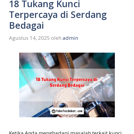
18 Tukang Kunci
Terpercaya di Serdang
Bedagai
Agustus 14, 2025
oleh
admin
Ketika Anda menghadapi masalah terkait kunci,