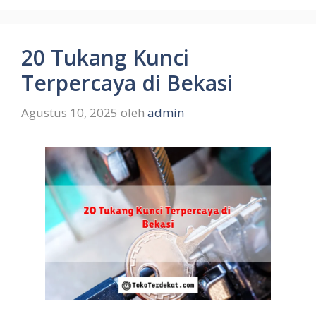
20 Tukang Kunci
Terpercaya di Bekasi
Agustus 10, 2025
oleh
admin