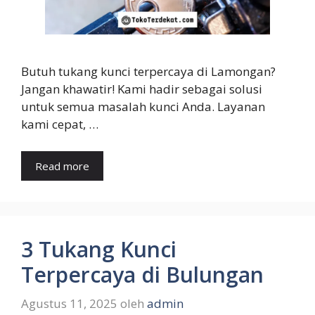
Butuh tukang kunci terpercaya di Lamongan?
Jangan khawatir! Kami hadir sebagai solusi
untuk semua masalah kunci Anda. Layanan
kami cepat, …
Read more
3 Tukang Kunci
Terpercaya di Bulungan
Agustus 11, 2025
oleh
admin