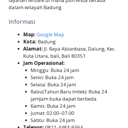
layanan terbaik di mana pun Anda berada
dalam wilayah Badung.
Informasi
Map:
Google Map
Kota:
Badung
Alamat:
Jl. Raya Abianbase, Dalung, Kec.
Kuta Utara, bali, Bali 80351
Jam Operasional:
Minggu: Buka 24 jam
Senin: Buka 24 jam
Selasa: Buka 24 jam
Rabu(Tahun Baru Imlek): Buka 24
jamJam buka dapat berbeda
Kamis: Buka 24 jam
Jumat: 02.00–07.00
Sabtu: Buka 24 jam
Telepon:
0821-4483-9364