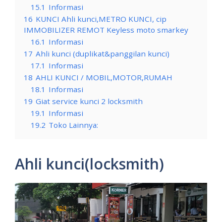
15.1
Informasi
16
KUNCI Ahli kunci,METRO KUNCI, cip
IMMOBILIZER REMOT Keyless moto smarkey
16.1
Informasi
17
Ahli kunci (duplikat&panggilan kunci)
17.1
Informasi
18
AHLI KUNCI / MOBIL,MOTOR,RUMAH
18.1
Informasi
19
Giat service kunci 2 locksmith
19.1
Informasi
19.2
Toko Lainnya:
Ahli kunci(locksmith)