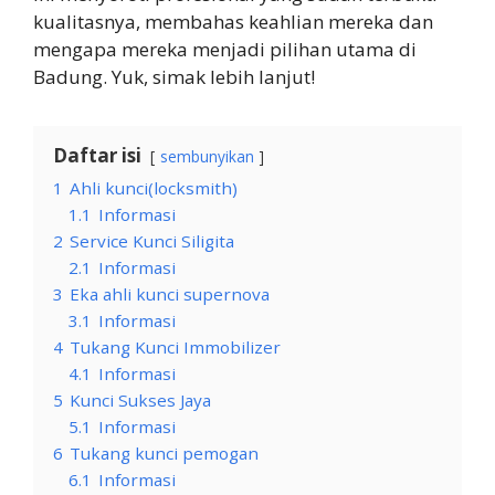
kualitasnya, membahas keahlian mereka dan
mengapa mereka menjadi pilihan utama di
Badung. Yuk, simak lebih lanjut!
Daftar isi
sembunyikan
1
Ahli kunci(locksmith)
1.1
Informasi
2
Service Kunci Siligita
2.1
Informasi
3
Eka ahli kunci supernova
3.1
Informasi
4
Tukang Kunci Immobilizer
4.1
Informasi
5
Kunci Sukses Jaya
5.1
Informasi
6
Tukang kunci pemogan
6.1
Informasi