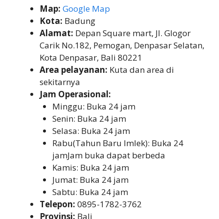
Map:
Google Map
Kota:
Badung
Alamat:
Depan Square mart, Jl. Glogor
Carik No.182, Pemogan, Denpasar Selatan,
Kota Denpasar, Bali 80221
Area pelayanan:
Kuta dan area di
sekitarnya
Jam Operasional:
Minggu: Buka 24 jam
Senin: Buka 24 jam
Selasa: Buka 24 jam
Rabu(Tahun Baru Imlek): Buka 24
jamJam buka dapat berbeda
Kamis: Buka 24 jam
Jumat: Buka 24 jam
Sabtu: Buka 24 jam
Telepon:
0895-1782-3762
Provinsi:
Bali