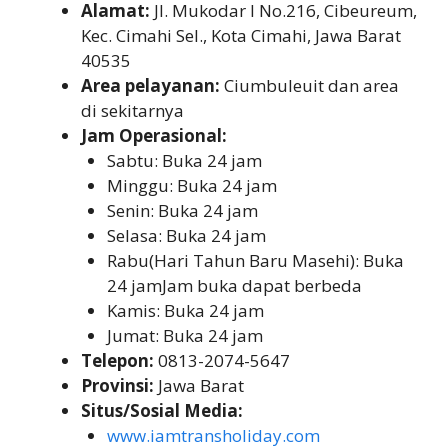
Alamat:
Jl. Mukodar I No.216, Cibeureum,
Kec. Cimahi Sel., Kota Cimahi, Jawa Barat
40535
Area pelayanan:
Ciumbuleuit dan area
di sekitarnya
Jam Operasional:
Sabtu: Buka 24 jam
Minggu: Buka 24 jam
Senin: Buka 24 jam
Selasa: Buka 24 jam
Rabu(Hari Tahun Baru Masehi): Buka
24 jamJam buka dapat berbeda
Kamis: Buka 24 jam
Jumat: Buka 24 jam
Telepon:
0813-2074-5647
Provinsi:
Jawa Barat
Situs/Sosial Media:
www.iamtransholiday.com