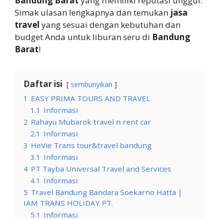
Bandung Barat
yang memiliki reputasi unggul.
Simak ulasan lengkapnya dan temukan
jasa
travel
yang sesuai dengan kebutuhan dan
budget Anda untuk liburan seru di
Bandung
Barat
!
Daftar isi
sembunyikan
1
EASY PRIMA TOURS AND TRAVEL
1.1
Informasi
2
Rahayu Mubarok travel n rent car
2.1
Informasi
3
HeVie Trans tour&travel bandung
3.1
Informasi
4
PT Tayba Universal Travel and Services
4.1
Informasi
5
Travel Bandung Bandara Soekarno Hatta |
IAM TRANS HOLIDAY PT.
5.1
Informasi