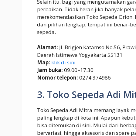
Selain itu, bagi yang mengutamakan gara
perbaikan. Tidak heran jika banyak pel
merekomendasikan Toko Sepeda Orion. D
dan pilihan lengkap, tempat ini benar-b
sepeda.
Alamat:
Jl. Brigjen Katamso No.56, Praw
Daerah Istimewa Yogyakarta 55131
Map:
klik di sini
Jam buka:
09.00–17.30
Nomor telepon:
0274 374986
3. Toko Sepeda Adi Mi
Toko Sepeda Adi Mitra memang layak me
paling lengkap di kota ini. Apapun keb
bisa ditemukan di sini. Mulai dari berba
bervariasi, hingga aksesoris dan spare 