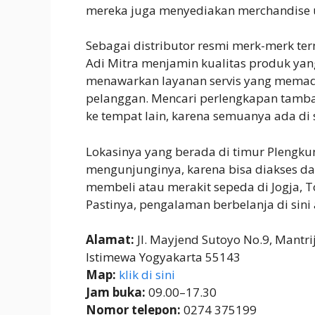
mereka juga menyediakan merchandise u
Sebagai distributor resmi merk-merk te
Adi Mitra menjamin kualitas produk yang
menawarkan layanan servis yang memada
pelanggan. Mencari perlengkapan tambah
ke tempat lain, karena semuanya ada di s
Lokasinya yang berada di timur Plengk
mengunjunginya, karena bisa diakses dar
membeli atau merakit sepeda di Jogja, 
Pastinya, pengalaman berbelanja di si
Alamat:
Jl. Mayjend Sutoyo No.9, Mantri
Istimewa Yogyakarta 55143
Map:
klik di sini
Jam buka:
09.00–17.30
Nomor telepon:
0274 375199