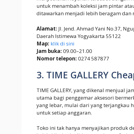
untuk menambah koleksi jam pintar ata
ditawarkan menjadi lebih beragam dan 
Alamat:
Jl. Jend. Ahmad Yani No.37, Ng
Daerah Istimewa Yogyakarta 55122
Map:
klik di sini
Jam buka:
09.00–21.00
Nomor telepon:
0274 587877
3. TIME GALLERY Che
TIME GALLERY, yang dikenal menjual ja
utama bagi penggemar aksesori bermerk
yang lebar, mulai dari yang terjangkau 
untuk setiap anggaran.
Toko ini tak hanya menyajikan produk d