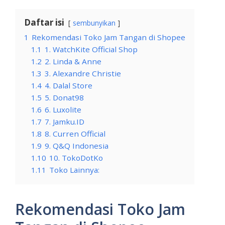
Daftar isi
sembunyikan
1
Rekomendasi Toko Jam Tangan di Shopee
1.1
1. WatchKite Official Shop
1.2
2. Linda & Anne
1.3
3. Alexandre Christie
1.4
4. Dalal Store
1.5
5. Donat98
1.6
6. Luxolite
1.7
7. Jamku.ID
1.8
8. Curren Official
1.9
9. Q&Q Indonesia
1.10
10. TokoDotKo
1.11
Toko Lainnya:
Rekomendasi Toko Jam