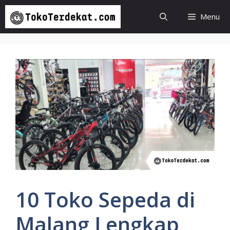
Langsung
Menu
ke
isi
10 Toko Sepeda di
Malang Lengkap