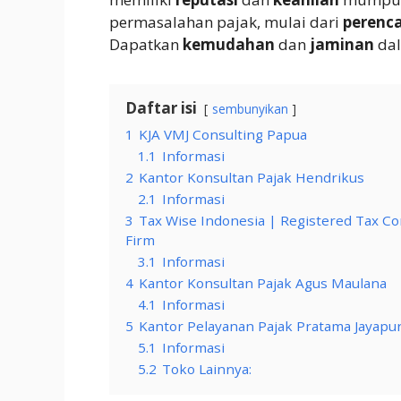
permasalahan pajak, mulai dari
perenc
Dapatkan
kemudahan
dan
jaminan
dal
Daftar isi
sembunyikan
1
KJA VMJ Consulting Papua
1.1
Informasi
2
Kantor Konsultan Pajak Hendrikus
2.1
Informasi
3
Tax Wise Indonesia | Registered Tax Con
Firm
3.1
Informasi
4
Kantor Konsultan Pajak Agus Maulana
4.1
Informasi
5
Kantor Pelayanan Pajak Pratama Jayapu
5.1
Informasi
5.2
Toko Lainnya: