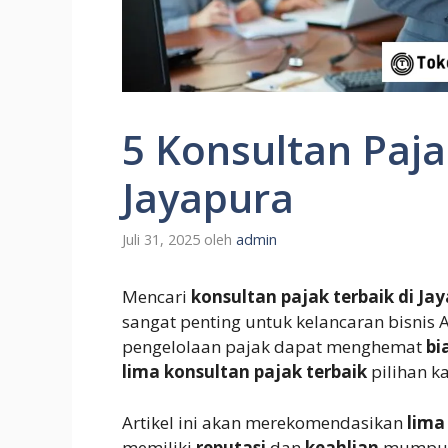
5 Konsultan Paja
Jayapura
Juli 31, 2025
oleh
admin
Mencari
konsultan pajak terbaik di Ja
sangat penting untuk kelancaran bisnis
pengelolaan pajak dapat menghemat
bi
lima konsultan pajak terbaik
pilihan k
Artikel ini akan merekomendasikan
lima
memiliki
reputasi
dan
keahlian
mumpuni